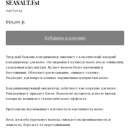
SEASALT.Est
04072024
р.
650,00
Добавить в корзину
Твердый бальзам-кондиционер заменяет с классический жидкий
кондиционер для волос. Он закрывает кутикулу волос после очищения,
удерживая влагу внутри. Делает волосы более крепкими и
блестящими. Облегчает расчесывание, снимает статику.
Подходит для поврежденных, окрашенных и пористых волос.
Кондиционирующий эмульгатор действует как кератин для волос.
Разглаживает, придает блеск. Волосы не путаются, и после мытья
головы не возникает статистического эффекта.
Протеин шелка повышает плотность и эластичность волос.
Воск жожоба укрепляет волосы, снижает их проницаемость и
ломкость, бережет от пересушивания.