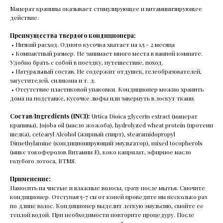
Мацерат крапивы оказывает стимулирующее и витаминизирующее
действие.
Преимущества твердого кондиционера:
• Низкий расход. Одного кусочка хватает на 1,5 - 2 месяца
• Компактный размер. Не занимает много места в ванной комнате.
Удобно брать с собой в поездку, путешествие, поход.
• Натуральный состав. Не содержит отдушек, гелеобразователей,
загустителей, силикона и т. д.
• Отсутствие пластиковой упаковки. Кондиционер можно хранить
дома на подставке, кусочке люфы или завернуть в лоскут ткани.
Состав/Ingredients (INCI):
Urtica Dioica glycerin extract (мацерат
крапивы), Jojoba oil (масло жожоба), hydrolyzed wheat protein (протеин
шелка), cetearyl Alcohol (жирный спирт), stearamidopropyl
Dimethylamine (кондиционирующий эмульгатор), mixed tocopherols
(микс токоферолов Витамин E), коко каприлат, эфирное масло
голубого лотоса, BTMS.
Применение:
Наносить на чистые и влажные волосы, сразу после мытья. Смочите
кондиционер. Отступая 5-7 см от коней проведите им несколько раз
по длине волос. Кондиционер выделит легкую эмульсию, смойте ее
теплой водой. При необходимости повторите процедуру. После